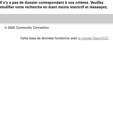
Accédez
Il n'y a pas de dossier correspondant à vos critères. Veuillez
au
modifier votre recherche en étant moins restrictif et réessayez.
contenu
principal
© 2026 Community Connection
Cette base de données fonctionne avec
le logiciel OpenCIOC