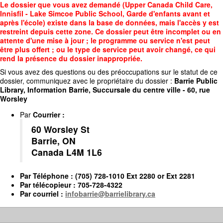
Accédez
Le dossier que vous avez demandé (Upper Canada Child Care,
au
Innisfil - Lake Simcoe Public School, Garde d'enfants avant et
contenu
après l'école) existe dans la base de données, mais l'accès y est
principal
restreint depuis cette zone. Ce dossier peut être incomplet ou en
attente d'une mise à jour ; le programme ou service n'est peut
être plus offert ; ou le type de service peut avoir changé, ce qui
rend la présence du dossier inappropriée.
Si vous avez des questions ou des préoccupations sur le statut de ce
dossier, communiquez avec le propriétaire du dossier :
Barrie Public
Library, Information Barrie, Succursale du centre ville - 60, rue
Worsley
Par
Courrier
:
60 Worsley St
Barrie, ON
Canada L4M 1L6
Par
Téléphone
: (705) 728-1010 Ext 2280 or Ext 2281
Par
télécopieur
: 705-728-4322
Par
courriel
:
infobarrie@barrielibrary.ca